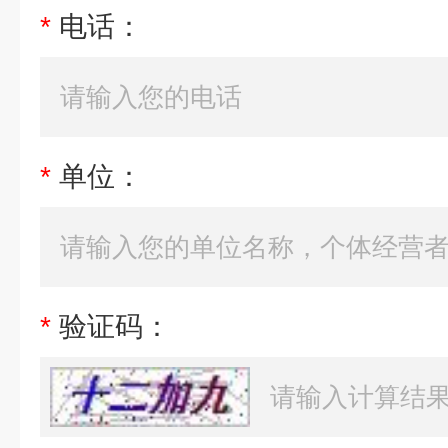
*
电话：
*
单位：
*
验证码：