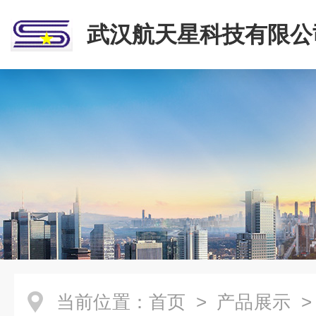
武汉航天星科技有限公
当前位置：
首页
>
产品展示