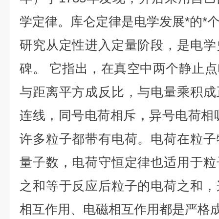
学定律。库仑定律是电学发展*的*
研究从定性进入定量阶段，是电学
碑。 它指出，在真空中两个静止
与距离平方成反比，与电量乘积成
连线，同号电荷相斥，异号电荷相
许多粒子都带有电荷。电荷在粒子
量子数，电荷守恒定律也适用于粒
之和等于反应后粒子的电荷之和，
相互作用、电磁相互作用都是严格