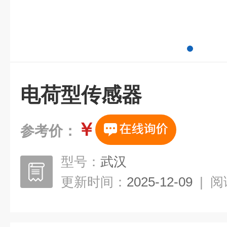
电荷型传感器
￥
参考价：
型号：
武汉
更新时间：
2025-12-09
|
阅