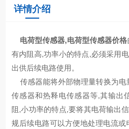
详情介绍
电荷型传感器,电荷型传感器价格
有内阻高,功率小的特点,必须采用
出供后续电路使用。
传感器能将外部物理量转换为电量
传感器和热释电传感器等,其输出
阻,小功率的特点,要将其电荷输出
规后续电路可以方便地处理电流或