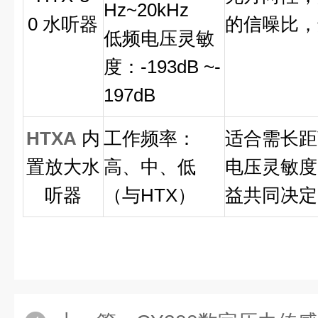
Hz~20kHz
0
水听器
的信噪比，
低频电压灵敏
度：
-193dB ~-
197dB
HTXA
内
工作频率：
适合需长距
置放大水
高、中、低
电压灵敏度
听器
（与
HTX
）
益共同决定