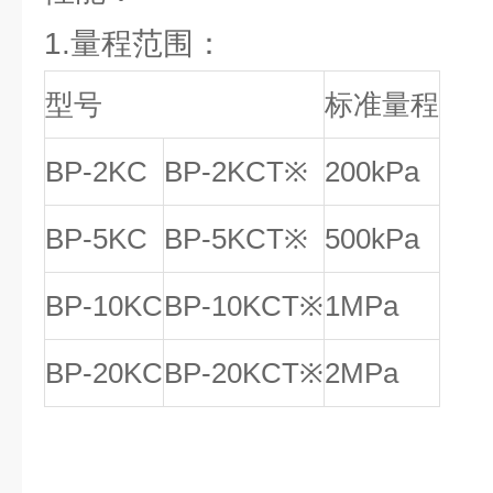
1.量程范围：
型号
标准量程
BP-2KC
BP-2KCT※
200kPa
BP-5KC
BP-5KCT※
500kPa
BP-10KC
BP-10KCT※
1MPa
BP-20KC
BP-20KCT※
2MPa