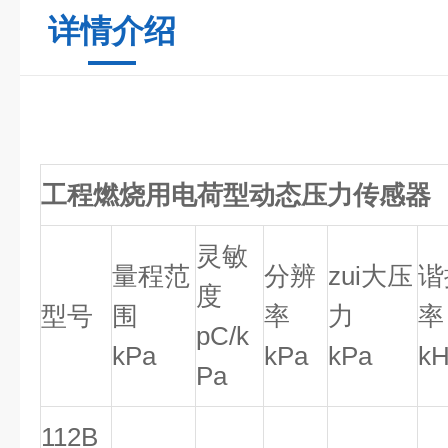
详情介绍
工程燃烧用电荷型动态压力传感器
灵敏
量程范
分辨
zui大压
谐
度
型号
围
率
力
率
pC/k
kPa
kPa
kPa
kH
Pa
112B