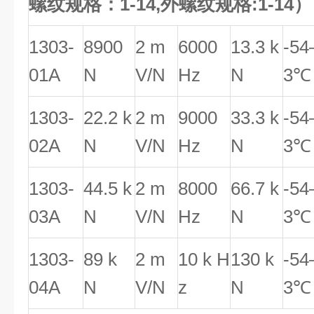
螺纹规格：1-14,外螺纹规格:1-14）
1303-
8900
2 m
6000
13.3 k
-54
01A
N
V/N
Hz
N
3℃
1303-
22.2 k
2 m
9000
33.3 k
-54
02A
N
V/N
Hz
N
3℃
1303-
44.5 k
2 m
8000
66.7 k
-54
03A
N
V/N
Hz
N
3℃
1303-
89 k
2 m
10 k H
130 k
-54
04A
N
V/N
z
N
3℃