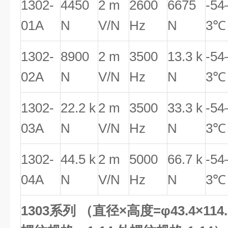
1302-
4450
2 m
2600
6675
-54
01A
N
V/N
Hz
N
3℃
1302-
8900
2 m
3500
13.3 k
-54
02A
N
V/N
Hz
N
3℃
1302-
22.2 k
2 m
3500
33.3 k
-54
03A
N
V/N
Hz
N
3℃
1302-
44.5 k
2 m
5000
66.7 k
-54
04A
N
V/N
Hz
N
3℃
1303系列 （直径×高度=φ43.4×11