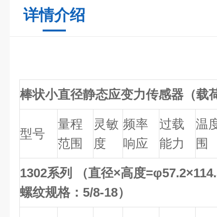
详情介绍
棒状小直径静态应变力传感器（载
量程
灵敏
频率
过载
温
型号
范围
度
响应
能力
围
1302系列 （直径×高度=φ57.2×11
螺纹规格：5/8-18）