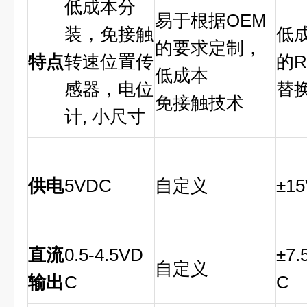
低成本分
易于根据OEM
装，免接触
低
的要求定制，
特点
转速位置传
的R
低成本
感器，电位
替
免接触技术
计, 小尺寸
供电
5VDC
自定义
±1
直流
0.5-4.5VD
±7.
自定义
输出
C
C