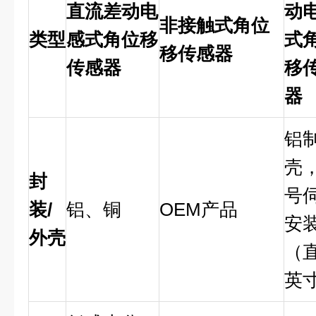
直流差动电
动
非接触式角位
类型
感式角位移
式
移传感器
传感器
移
器
铝
壳，
封
号
装
/
铝、铜
OEM产品
安
外壳
（
英