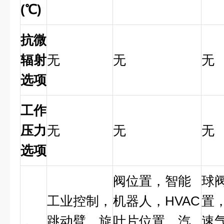
(
℃
)
抗微
辐射
无
无
无
选项
工作
压力
无
无
无
选项
阀位置，智能
球
工业控制，
机器人，HVAC
置
跳动臂，旋
叶片位置，汽
速