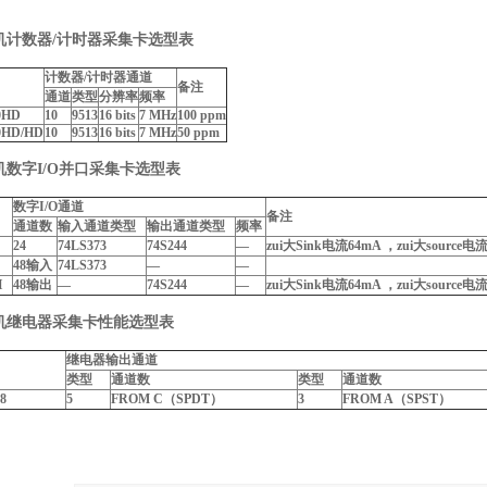
机
计数器
/
计时器采集卡
选型表
计数器
/
计时器通道
备注
通道
类型
分辨率
频率
0HD
10
9513
16 bits
7 MHz
100 ppm
0HD/HD
10
9513
16 bits
7 MHz
50 ppm
机
数字
I/O
并口采集
卡
选型表
数字
I/O
通道
备注
通道数
输入通道类型
输出通道类型
频率
24
74LS373
74S244
—
zui大
Sink
电流
64mA
，zui大
source
电
48
输入
74LS373
—
—
H
48
输出
—
74S244
—
zui大
Sink
电流
64mA
，zui大
source
电
机
继电器采集卡性能选型表
继电器输出通道
类型
通道数
类型
通道数
8
5
FROM C
（
SPDT
）
3
FROM A
（
SPST
）