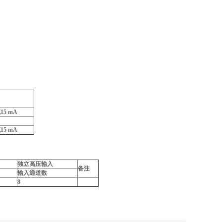
流
15 mA
流
15 mA
独立高压输入
备注
输入通道数
8