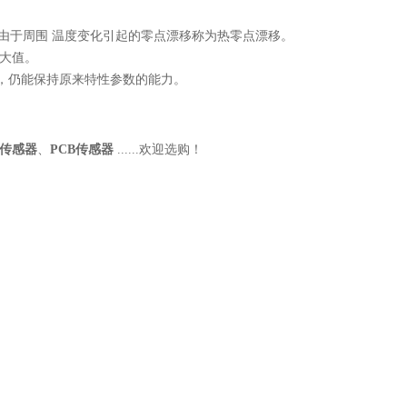
于周围 温度变化引起的零点漂移称为热零点漂移。
i大值。
，仍能保持原来特性参数的能力。
。
传感器
、
PCB传感器
......欢迎选购！