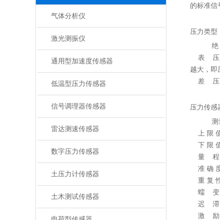
的标准信
气体分析仪
压力类型
激光测振仪
绝 
表 压：
通用型加速度传感器
越大，即
差 压：
低温型压力传感器
信号调理器传感器
压力传感
测量
雷达测速传感器
上 限 
下 限 
数字压力传感器
量 程：
准 确 
土压力计传感器
重 复 
蠕 变：
土木测试传感器
迟 滞：
激 励：
电荷型传感器