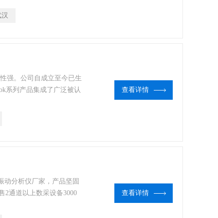
前噪声振动测试领域内*通过
武汉
通用性强。公司自成立至今已生
book系列产品集成了广泛被认
查看详情
ghbook为现场作业提供了
前噪声振动测试领域内*通过
道噪声振动分析仪厂家，产品坚固
2通道以上数采设备3000
查看详情
APPOLO技术和松下公司的
其可靠的实时分析手段。