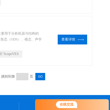
PTB认证达到1级精度的测试
件，主要用于分析机器与结构的
形态（ODS）、模态、声学
查看详情
便于用户根据自己的需要选择
E’ScopeVES
页 跳转到第
页
在线交流
联系我们