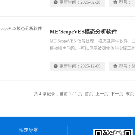
更新时间：
2026-02-28
型号：
SoundBook是目前噪声振动测试领域内*通过
系统。$nSamur
ME’ScopeVES模态分析软件
ME’ScopeVES 信号处理、模态及声学软
振动噪声问题。-可以显示被测物体的实际工作
分布形态和工程数据的形态等。-模块化结构
合适的产品...
更新时间：
2025-12-09
型号：
M
共 4 条记录，当前 1 / 1 页 首页 上一页 下一页 末
快速导航