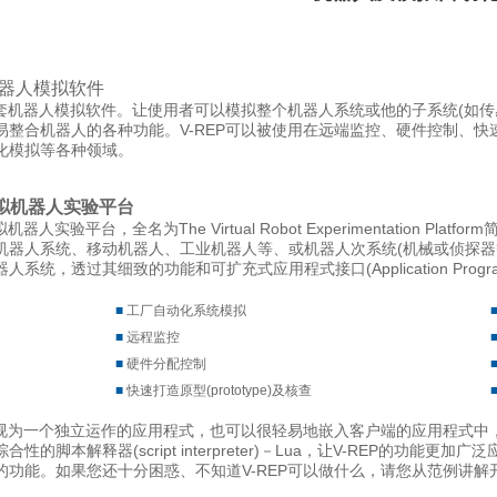
器人模拟软件
(
套机器人模拟软件。让使用者可以模拟整个机器人系统或他的子系统
如传
V-REP
易整合机器人的各种功能。
可以被使用在远端监控、硬件控制、快
化模拟等各种领域。
拟机器人实验平台
The Virtual Robot Experimentation Platform
拟机器人实验平台，全名为
(
机器人系统、移动机器人、工业机器人等、或机器人次系统
机械或侦探器
(Application Progr
器人系统，透过其细致的功能和可扩充式应用程式接口
■
工厂自动化系统模拟
■
远程监控
■
硬件分配控制
■
快速打造原型
(prototype)
及核查
视为一个独立运作的应用程式，也可以很轻易地嵌入客户端的应用程式中
(script interpreter)
Lua
V-REP
综合性的脚本解释器
－
，让
的功能更加广泛
V-REP
的功能。如果您还十分困惑、不知道
可以做什么，请您从
范例讲解