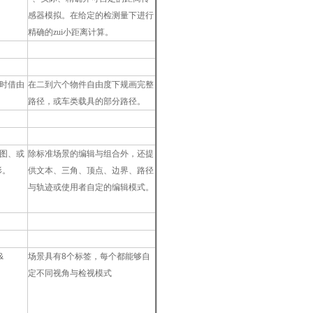
感器模拟。在给定的检测量下进行
精确的zui小距离计算。
路径规划
时借由
在二到六个物件自由度下规画完整
路径，或车类载具的部分路径。
整合编辑模式
图、或
除标准场景的编辑与组合外，还提
形。
供文本、三角、顶点、边界、路径
与轨迹或使用者自定的编辑模式。
*自定的视窗检视配置
&
场景具有
8
个标签，每个都能够自
定不同视角与检视模式