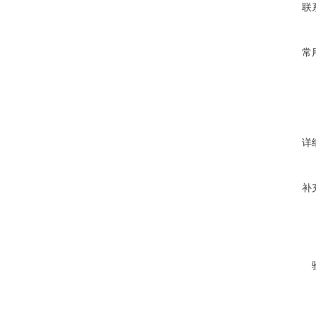
联
常
详
补