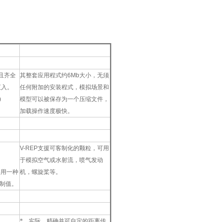
小巧轻便
且齐全
其整套应用程式约
6Mb
大小，无须
汇入。
任何附加的安装程式，模拟场景和
)
模型可以被保存为一个压缩文件，
加载操作速度极快。
动态粒子
V-REP
支援可客制化的颗粒，可用
于模拟空气或水射流，喷气发动
采用一种
机，螺旋桨等。
制值。
距离传感器模拟
*、实际、精确并可自定的距离传