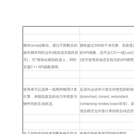
分布式控制
*
API
脚本
(script)
驱动，透过不限数目的
拥有超过
300
组干净完整、高密度
操作脚本同时运作
(
线性或非线性皆
的
API
函数，也可从
C/C++
或
Lua
可
)
，可*客制化模拟机器人，同时
(
也可使用其他语言程式的
API
调用
支援
C++ API
函数调用。
动力学
/
物理
正逆向运动学
使用者可以选择一或两种物理计算
反逆向运动学计算任何类型的机制
引擎，来模拟真实的动力学情形与
(branched, closed, redundant,
物件间的互动状况。
containing nested loops
等等
)
，
混合模式允许值计算的联合动态控
碰撞侦测与距离计算
切削模拟
在几何组件中快速判断各种干扰与
各种定制的表面切削操作模拟。