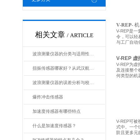
V-REP
-
机
V-REP
是一
相关文章
/ ARTICLE
令，可以轻
与工厂自动
波浪测量仪器的分类与适用性对比分析​
V-REP
虚
V-REP
为虚
扭振传感器哪家好？从武汉航天星航天级品控看优质传感器供货商的遴选逻辑
及连接整个
何类型的机
波浪测量仪器的误差分析与校准方法
爆炸冲击传感器
加速度传感器有哪些特点
V-REP
可被
什么是加速度传感器？
式中。一个
阶且更多元