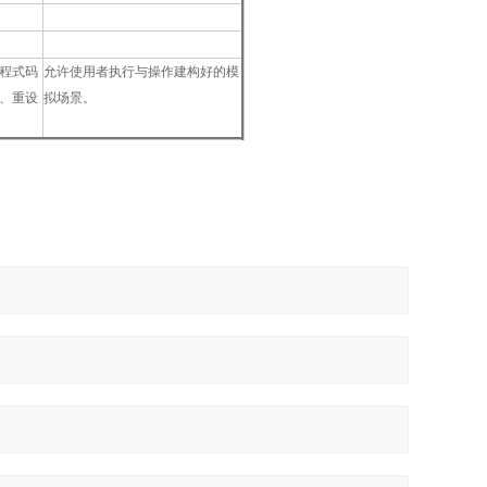
免费的播放器
程式码
允许使用者执行与操作建构好的模
、重设
拟场景。