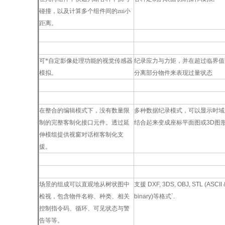
碰撞，以及计算多个组件间的zui小
距离。
视觉型传感器模拟
力与力矩传感器模拟
可*自定影像处理功能的视觉传感器
纪录应力与力矩，并在超过临界值
模拟。
分离部分物件来表现过量状态
自订使用者接口
资料记录与视觉化
在整合的编辑模式下，没有数量限
多种数据纪录模式，可以显示时域
制的完整客制化接口元件。透过延
结合起来变成座标平面图或
3D
图
伸模组提供视窗对话框客制化支
援。
全功能场景树状图检视
CAD
资料汇入汇出
场景的组成可以直观地从树状图中
支援
DXF, 3DS, OBJ, STL (ASCII 
检视，包含物件名称、种类、相关
binary)
等格式
`.
控制指令码、循环、可见状态与警
告等等。