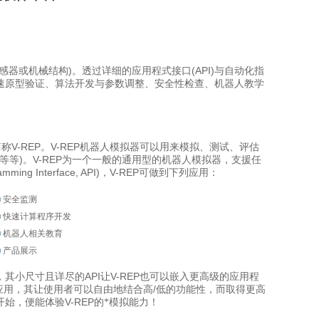
)
(API)
感器或机械结构
。透过详细的应用程式接口
与自动化指
速原型验证、算法开发与参数调整、安全性检查、机器人教学
V-REP
V-REP
简称
。
机器人模拟器可以用来模拟、测试、评估
)
V-REP
等等
。
为一个一般的通用型的机器人模拟器，支援任
amming Interface, API)
V-REP
，
可做到下列应用：
■
安全监测
■
快速计算程序开发
■
机器人相关教育
■
产品展示
API
V-REP
，其小尺寸且详尽的
让
也可以嵌入更高级的应用程
/
应用，其让使用者可以自由地结合高
低的功能性，而取得更高
V-REP
开始，便能体验
的*模拟能力！