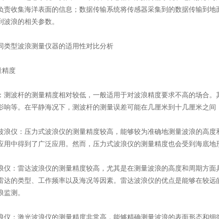
负责收集海洋表面的信息；数据传输系统将传感器采集到的数据传输到地
到波浪的相关参数。
类型波浪测量仪器的适用性对比分析
量精度
​​：测波杆的测量精度相对较低，一般适用于对波浪精度要求不高的场合
影响等。在平静海况下，测波杆的测量误差可能在几厘米到十几厘米之间
波浪仪​​：压力式波浪仪的测量精度较高，能够较为准确地测量波浪的高
应用中得到了广泛应用。然而，压力式波浪仪的测量精度也会受到海底地
浪仪​​：雷达波浪仪的测量精度较高，尤其是在测量波浪的高度和周期方
雷达的类型、工作频率以及海况等因素。雷达波浪仪的优点是能够在较远
浪监测。
浪仪​​：激光波浪仪的测量精度非常高，能够精确测量波浪的表面形态和