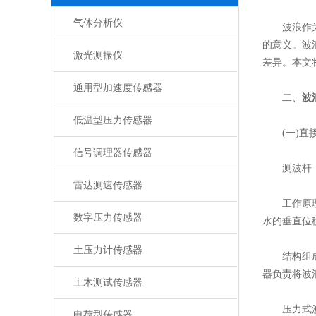
气体分析仪
波浪作为海
的意义。波
激光测振仪
差异。本文
通用型加速度传感器
二、
波
低温型压力传感器
(一)直接
信号调理器传感器
​​测波杆​​
雷达测速传感器
​​工作原
数字压力传感器
水的垂直位
土压力计传感器
​​结构组
器负责将波
土木测试传感器
​​压力式波
电荷型传感器