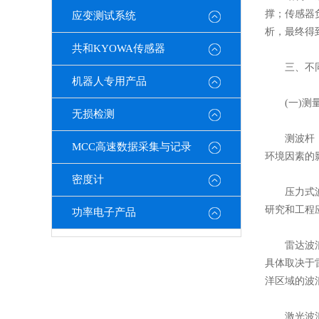
撑；传感器
应变测试系统
析，最终得
共和KYOWA传感器
三、不同
机器人专用产品
(一)测
无损检测
​​测波杆
MCC高速数据采集与记录
环境因素的
密度计
​​压力式
研究和工程
功率电子产品
​​雷达波
具体取决于
洋区域的波
​​激光波