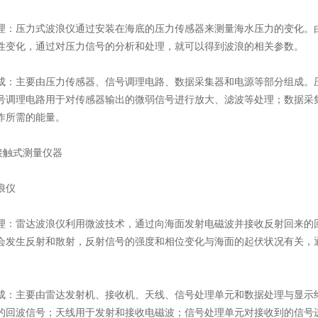
理​​：压力式波浪仪通过安装在海底的压力传感器来测量海水压力的变化
性变化，通过对压力信号的分析和处理，就可以得到波浪的相关参数。
成​​：主要由压力传感器、信号调理电路、数据采集器和电源等部分组成
号调理电路用于对传感器输出的微弱信号进行放大、滤波等处理；数据采
作所需的能量。
触式测量仪器
仪​​
理​​：雷达波浪仪利用微波技术，通过向海面发射电磁波并接收反射回来
会发生反射和散射，反射信号的强度和相位变化与海面的起伏状况有关，
成​​：主要由雷达发射机、接收机、天线、信号处理单元和数据处理与显
的回波信号；天线用于发射和接收电磁波；信号处理单元对接收到的信号