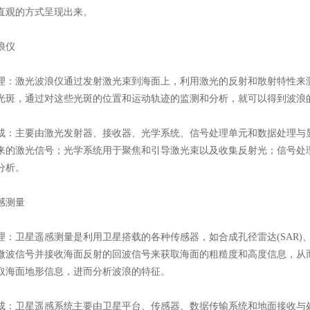
直观的方式呈现出来。
仪​​
理​​：激光波浪仪通过发射激光束到海面上，利用激光的反射和散射特性
光斑，通过对这些光斑的位置和运动轨迹的监测和分析，就可以得到波浪
成​​：主要由激光发射器、接收器、光学系统、信号处理单元和数据处理
来的激光信号；光学系统用于聚焦和引导激光束以及收集反射光；信号处
分析。
测量​​
理​​：卫星遥感测量是利用卫星搭载的各种传感器，如合成孔径雷达(SA
微波信号并接收海面反射的回波信号来获取海面的粗糙度和高度信息，从
取海面地形信息，进而分析波浪的特征。
成​​：卫星遥感系统主要由卫星平台、传感器、数据传输系统和地面接收