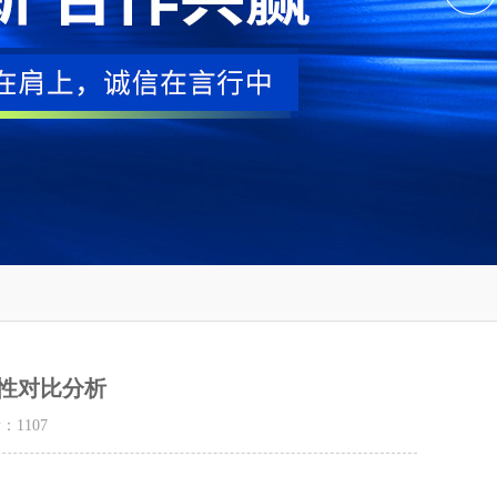
性对比分析​
量：
1107