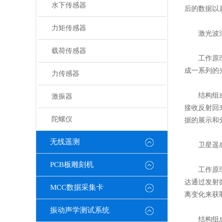
水下传感器
后的数据以
力矩传感器
​​激光波浪
载荷传感器
​​工作原
成一系列的
力传感器
​​结构组
激振器
接收反射回
陀螺仪
据的展示和
无线遥测
​​卫星遥感
PCB板雕刻机
​​工作原
达通过发射
MCC数据采集卡
离变化来获
振动声学测试系统
​​结构组