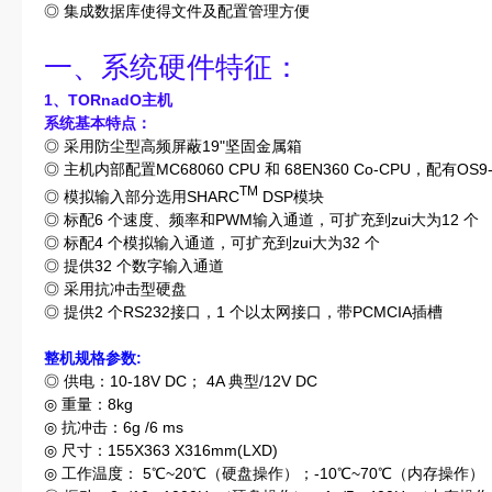
◎ 集成数据库使得文件及配置管理方便
一、系统硬件特征：
1
、TORnadO主机
系统
基本
特点：
◎ 采用防尘型高频屏蔽19"坚固金属箱
◎ 主机内部配置MC68060 CPU 和 68EN360 Co-CPU，配有
TM
◎ 模拟输入部分选用SHARC
DSP模块
◎ 标配6 个速度、频率和PWM输入通道，可扩充到zui大为12 个
◎ 标配4 个模拟输入通道，可扩充到zui大为32 个
◎ 提供32 个数字输入通道
◎ 采用抗冲击型硬盘
◎ 提供2 个RS232接口，1 个以太网接口，带PCMCIA插槽
整机规格参数:
◎ 供电：10-18V DC； 4A 典型/12V DC
◎ 重量：8kg
◎ 抗冲击：6g /6 ms
◎ 尺寸：155X363 X316mm(LXD)
◎ 工作温度： 5℃~20℃（硬盘操作）；-10℃~70℃（内存操作）