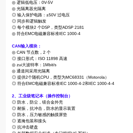
◎ 逻辑低电压：0V-5V
◎ 光隔离器光隔离
◎ 输入保护电路：±50V 过电压
◎ 同步和逻辑触发
◎ 每个模块2 个DSP，类型ADSP 2181
◎ 符合EMC电磁兼容标准IEC 1000-4
CAN
输入模块：
◎ CAN 节点数，2 个
◎ 接口形式：ISO 11898 高速
◎ zui大波特率：1Mbit/s
◎ 通道间采用光隔离
◎ 提供2个随机CPU，类型为MC68331（Motorola）
◎ 符合EMC电磁兼容标准IEC 1000-4-2和IEC 1000-4-4
2
、工业级笔记本（操作控制台）
◎ 防水，防尘，镁合金外壳
◎ 耐振，抗冲击，防水的显示装置
◎ 防水，压力敏感的触摸屏垫
◎ 遮掩包装和接头
◎ 抗冲击硬盘